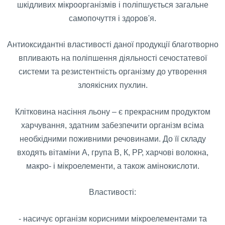
шкідливих мікроорганізмів і поліпшується загальне
самопочуття і здоров'я.
Антиоксидантні властивості даної продукції благотворно
впливають на поліпшення діяльності сечостатевої
системи та резистентність організму до утворення
злоякісних пухлин.
Клітковина насіння льону – є прекрасним продуктом
харчування, здатним забезпечити організм всіма
необхідними поживними речовинами. До її складу
входять вітаміни А, група В, К, РР, харчові волокна,
макро- і мікроелементи, а також амінокислоти.
Властивості:
- насичує організм корисними мікроелементами та